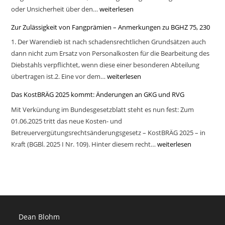
oder Unsicherheit über den…
Die
weiterlesen
Klageerwiderung
Zur Zulässigkeit von Fangprämien – Anmerkungen zu BGHZ 75, 230
im
1. Der Warendieb ist nach schadensrechtlichen Grundsätzen auch
Zivilprozess
dann nicht zum Ersatz von Personalkosten für die Bearbeitung des
Diebstahls verpflichtet, wenn diese einer besonderen Abteilung
übertragen ist.2. Eine vor dem…
Zur
weiterlesen
Zulässigkeit
Das KostBRÄG 2025 kommt: Änderungen an GKG und RVG
von
Mit Verkündung im Bundesgesetzblatt steht es nun fest: Zum
Fangprämien
01.06.2025 tritt das neue Kosten- und
–
Betreuervergütungsrechtsänderungsgesetz – KostBRÄG 2025 – in
Anmerkungen
Kraft (BGBl. 2025 I Nr. 109). Hinter diesem recht…
Das
weiterlesen
zu
KostBRÄG
BGHZ
2025
75,
kommt:
230
Änderungen
an
Dean Blohm
GKG