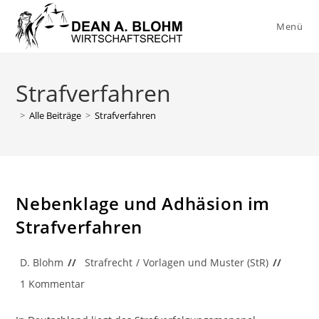
Zum
Inhalt
Menü
springen
Strafverfahren
>
Alle Beiträge
>
Strafverfahren
Nebenklage und Adhäsion im
Strafverfahren
Beitrags-
Beitrags-
D. Blohm
Strafrecht
/
Vorlagen und Muster (StR)
Autor:
Kategorie:
Beitrags-
1 Kommentar
Kommentare: