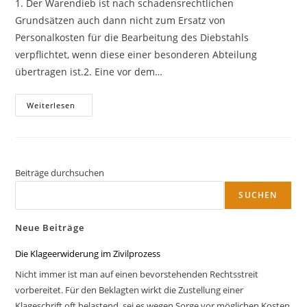
1. Der Warendieb ist nach schadensrechtlichen
Grundsätzen auch dann nicht zum Ersatz von
Personalkosten für die Bearbeitung des Diebstahls
verpflichtet, wenn diese einer besonderen Abteilung
übertragen ist.2. Eine vor dem…
Zur
Weiterlesen
Zulässigkeit
Von
Fangprämien
–
Anmerkungen
Zu
BGHZ
Beiträge durchsuchen
75,
230
SUCHEN
Neue Beiträge
Die Klageerwiderung im Zivilprozess
Nicht immer ist man auf einen bevorstehenden Rechtsstreit
vorbereitet. Für den Beklagten wirkt die Zustellung einer
Klageschrift oft belastend, sei es wegen Sorge vor möglichen Kosten