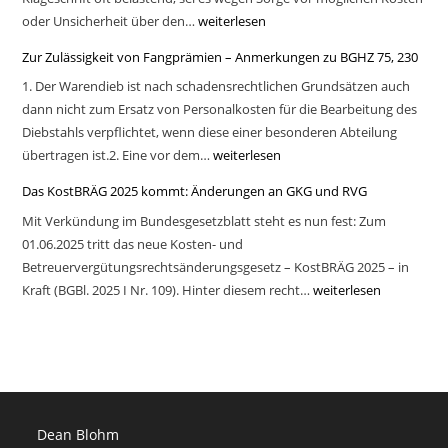
oder Unsicherheit über den…
Die
weiterlesen
Klageerwiderung
Zur Zulässigkeit von Fangprämien – Anmerkungen zu BGHZ 75, 230
im
1. Der Warendieb ist nach schadensrechtlichen Grundsätzen auch
Zivilprozess
dann nicht zum Ersatz von Personalkosten für die Bearbeitung des
Diebstahls verpflichtet, wenn diese einer besonderen Abteilung
übertragen ist.2. Eine vor dem…
Zur
weiterlesen
Zulässigkeit
Das KostBRÄG 2025 kommt: Änderungen an GKG und RVG
von
Mit Verkündung im Bundesgesetzblatt steht es nun fest: Zum
Fangprämien
01.06.2025 tritt das neue Kosten- und
–
Betreuervergütungsrechtsänderungsgesetz – KostBRÄG 2025 – in
Anmerkungen
Kraft (BGBl. 2025 I Nr. 109). Hinter diesem recht…
Das
weiterlesen
zu
KostBRÄG
BGHZ
2025
75,
kommt:
230
Änderungen
an
Dean Blohm
GKG