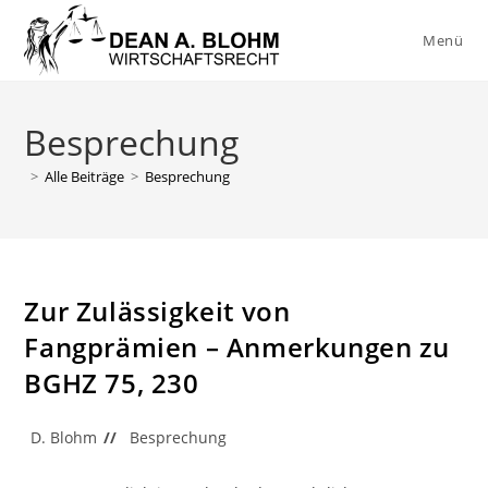
Zum
Inhalt
Menü
springen
Besprechung
>
Alle Beiträge
>
Besprechung
Zur Zulässigkeit von
Fangprämien – Anmerkungen zu
BGHZ 75, 230
Beitrags-
Beitrags-
D. Blohm
Besprechung
Autor:
Kategorie: